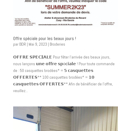
Offre spéciale pour les beaux jours !
par
BDR
|
Mai 9, 2023
|
Broderies
𝗢𝗙𝗙𝗥𝗘 𝗦𝗣𝗘𝗖𝗜𝗔𝗟𝗘 Pour fêter l’arrivée des beaux jours,
nous lançons 𝘂𝗻𝗲 𝗼𝗳𝗳𝗿𝗲 𝘀𝗽é𝗰𝗶𝗮𝗹𝗲 ! Pour toute commande
de : 50 casquettes brodées* = 𝟱 𝗰𝗮𝘀𝗾𝘂𝗲𝘁𝘁𝗲𝘀
𝗢𝗙𝗙𝗘𝗥𝗧𝗘𝗦** 100 casquettes brodées* = 𝟭𝟬
𝗰𝗮𝘀𝗾𝘂𝗲𝘁𝘁𝗲𝘀 𝗢𝗙𝗙𝗘𝗥𝗧𝗘𝗦** Afin de bénéficier de l’offre,
veuillez...