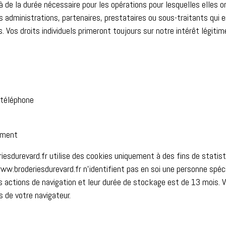
de la durée nécessaire pour les opérations pour lesquelles elles o
ministrations, partenaires, prestataires ou sous-traitants qui en o
 Vos droits individuels primeront toujours sur notre intérêt légitim
.
 téléphone
ement
riesdurevard.fr utilise des cookies uniquement à des fins de statisti
ww.broderiesdurevard.fr n’identifient pas en soi une personne spécif
 actions de navigation et leur durée de stockage est de 13 mois. Vou
 de votre navigateur.