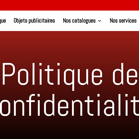
que
Objets publicitaires
Nos catalogues
Nos services
Politique de
onfidentiali