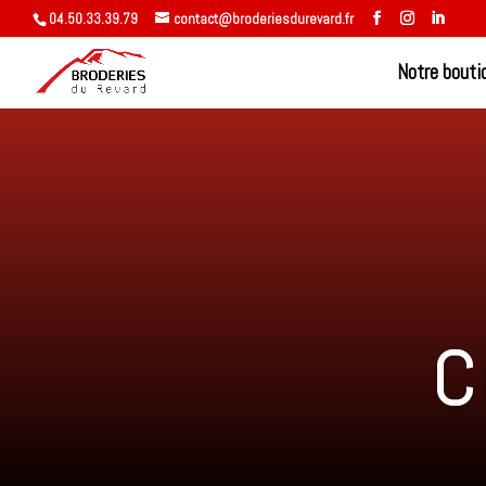
04.50.33.39.79
contact@broderiesdurevard.fr
Notre bouti
c