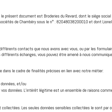
le présent document est Broderies du Revard, dont le siège social 
sociétés de Chambéry sous le n° : 82048038200010 et dont Lionel
différents contacts que nous avons avec vous, ou par les formulai
os différents échanges, vous pouvez être amené à nous communique
e dans le cadre de finalités précises en lien avec notre métier:
s données, et/ou
er vos données. L’intérêt légitime est un ensemble de raisons commerc
 collectées. Les seules données sensibles collectées le sont par ob