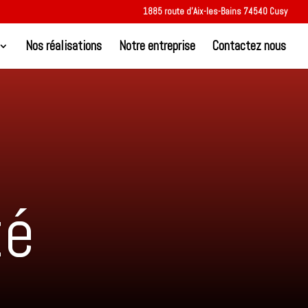
1885 route d’Aix-les-Bains 74540 Cusy
Nos réalisations
Notre entreprise
Contactez nous
té