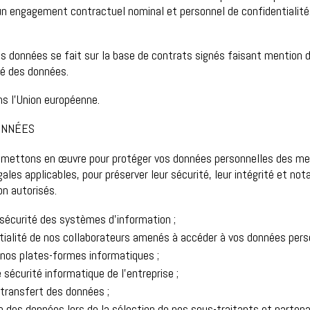
r un engagement contractuel nominal et personnel de confidentiali
s données se fait sur la base de contrats signés faisant mention 
ité des données.
s l’Union européenne.
ONNÉES
 mettons en œuvre pour protéger vos données personnelles des mes
ales applicables, pour préserver leur sécurité, leur intégrité et 
n autorisés.
 sécurité des systèmes d’information ;
ntialité de nos collaborateurs amenés à accéder à vos données pers
à nos plates-formes informatiques ;
 sécurité informatique de l’entreprise ;
 transfert des données ;
 des données lors de la sélection de nos sous-traitants et partena