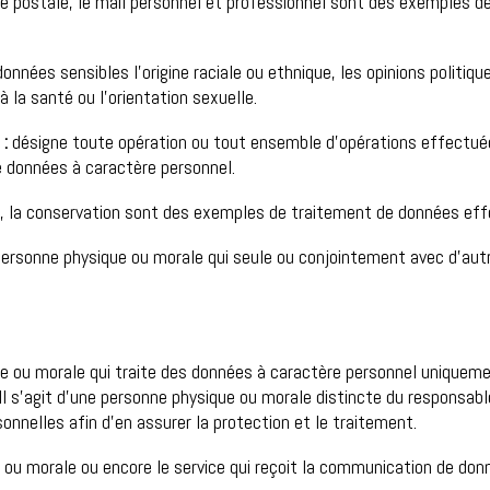
stale, le mail personnel et professionnel sont des exemples de 
ées sensibles l’origine raciale ou ethnique, les opinions politique
à la santé ou l’orientation sexuelle.
 :
désigne toute opération ou tout ensemble d’opérations effectuée
 données à caractère personnel.
a conservation sont des exemples de traitement de données effe
ersonne physique ou morale qui seule ou conjointement avec d’autr
ue ou morale qui traite des données à caractère personnel uniquem
 Il s’agit d’une personne physique ou morale distincte du responsab
onnelles afin d’en assurer la protection et le traitement.
ou morale ou encore le service qui reçoit la communication de don