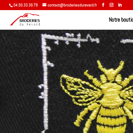
04.50.33.39.79
contact@broderiesdurevard.fr
Notre bouti