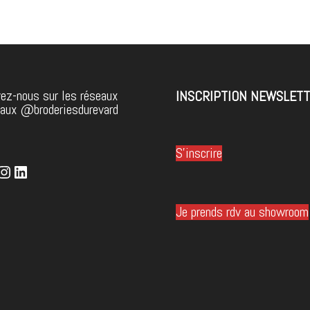
ez-nous sur les réseaux
INSCRIPTION NEWSLET
iaux @broderiesdurevard
S'inscrire
cebook
Instagram
LinkedIn
Je prends rdv au showroom